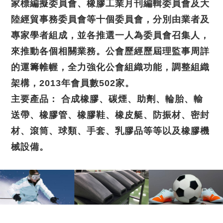
家標編擬委員會、橡膠工業月刊編輯委員會及大
陸經貿事務委員會等十個委員會，分別由業者及
專家學者組成，並各推選一人為委員會召集人，
來推動各個相關業務。公會歷經歷屆理監事周詳
的運籌帷幄，全力強化公會組織功能，調整組織
架構，2013年會員數502家。
主要產品： 合成橡膠、碳煙、助劑、輪胎、輸
送帶、橡膠管、橡膠鞋、橡皮艇、防振材、密封
材、滾筒、球類、手套、乳膠品等等以及橡膠機
械設備。