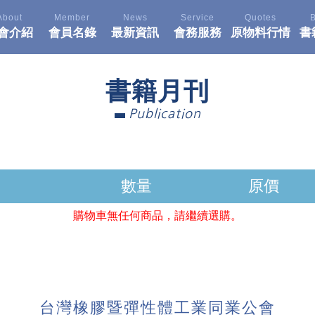
About
Member
News
Service
Quotes
會介紹
會員名錄
最新資訊
會務服務
原物料行情
書
書籍月刊
Publication
數量
原價
購物車無任何商品，請繼續選購。
台灣橡膠暨彈性體工業同業公會