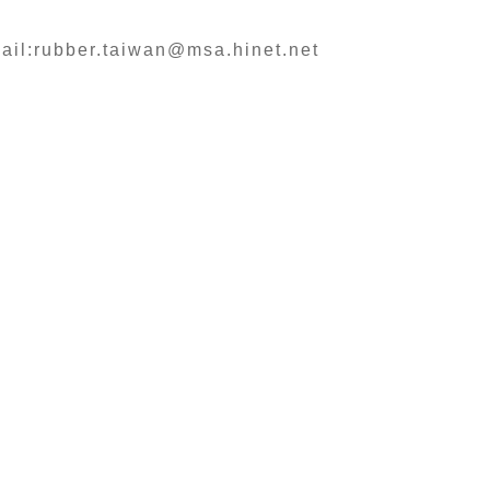
il:
rubber.taiwan@msa.hinet.net