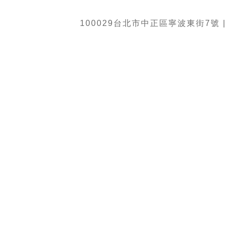
100029台北市中正區寧波東街7號 | TEL:8