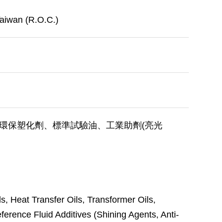
Taiwan (R.O.C.)
環保塑化劑、標準試驗油、工業助劑(亮光
s, Heat Transfer Oils, Transformer Oils,
erence Fluid Additives (Shining Agents, Anti-