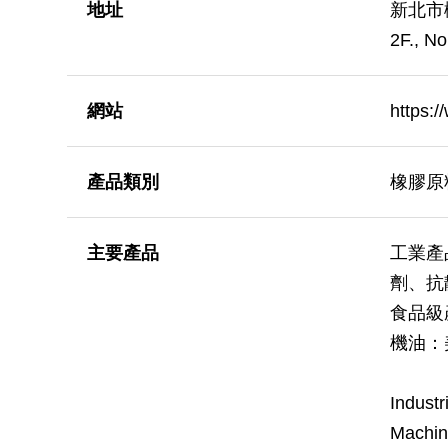
地址
新北市
2F., No
網站
https:
產品類別
橡膠原
主要產品
工業產
劑、抗
食品級
機油：
Industr
Machine